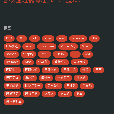
亚马逊推出人工智能购物工具“Rufus”，超越Alexa
标签
B2B
B2C
DHL
eBay
etsy
facebook
FBA
FBA头程
fedex
Instagram
Prime Day
Shein
shopee
Shopify
Temu
Tik Tok
UPS
VAT
walmart
wish
亚马逊
博鳌论坛
国际专线
国际小包
国际快递
国际物流
国际空运
外贸
巴西
巴西专线
沃尔玛
海外仓
物流费用
独立站
电子商务
网络星期一
美国海运
自建站
贸易战
跨境物流
跨境电商
远成达
速卖通
黑五
黑色星期五