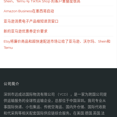
Shein、Temu 与 TikTok Shop 的客户重叠度很高
Amazon Business在墨西哥启动
亚马逊消费电子产品缩短退货窗口
新的亚马逊优惠券定价要求
Etsy将廉价商品和超快速配送市场让给了亚马逊、沃尔玛、Shein和
Temu
公司简介
深圳市远成达国际物流有限公司 （YCD），是一家为跨国公司提
供运输服务的全球性运输企业，总部位于中国深圳。我司专业从
事国际快递、小包集运、传统空海运、国内外仓储、国际代收款
和代采购等相关配套国际供应链综合服务。在美国,德国,英国,法