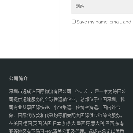
Save my name, email, and s
公司简介
深圳市远成达国际物流有限公司 （YCD），是一家为跨国公
司提供运输服务的全球性运输企业，总部位于中国深圳。我
司专业从事国际快递、小包集运、传统空海运、国内外仓
储、国际代收款和代采购等相关配套国际供应链综合服务。
在美国,德国,英国,法国,日本,加拿大,墨西哥,意大利,巴西,东南
亚等地区有亚马逊FBA清关公司及代理。远成达承诺以优质