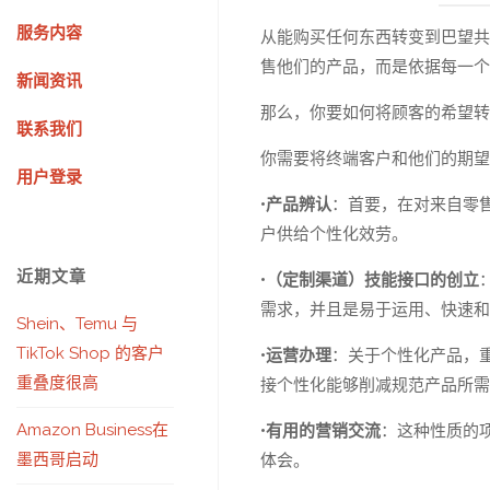
服务内容
从能购买任何东西转变到巴望共
售他们的产品，而是依据每一个
新闻资讯
那么，你要如何将顾客的希望转
联系我们
你需要将终端客户和他们的期望
用户登录
•产品辨认
：首要，在对来自零
户供给个性化效劳。
近期文章
•（定制渠道）技能接口的创立
需求，并且是易于运用、快速和
Shein、Temu 与
TikTok Shop 的客户
•运营办理
：关于个性化产品，
重叠度很高
接个性化能够削减规范产品所需
Amazon Business在
•有用的营销交流
：这种性质的
墨西哥启动
体会。