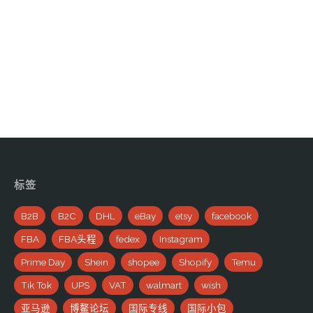
标签
B2B
B2C
DHL
eBay
etsy
facebook
FBA
FBA头程
fedex
Instagram
Prime Day
Shein
shopee
Shopify
Temu
Tik Tok
UPS
VAT
walmart
wish
亚马逊
博鳌论坛
国际专线
国际小包