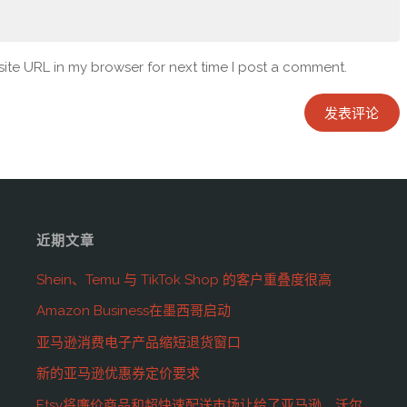
ite URL in my browser for next time I post a comment.
近期文章
Shein、Temu 与 TikTok Shop 的客户重叠度很高
Amazon Business在墨西哥启动
亚马逊消费电子产品缩短退货窗口
新的亚马逊优惠券定价要求
Etsy将廉价商品和超快速配送市场让给了亚马逊、沃尔