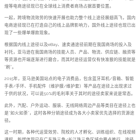
煌等电商途径现已在全球线上消费者商场占据首要位置。
一起，跨境物流效劳的快速开展也助力整个线上途径展翅高飞，国内
电商途径现已在打造自己的线上品牌影响力，国外线上途径也现已出
现了一些爆单爆款现象。
根据国内线上途径以及eBay、速卖通途径前期在我国商场的投入及
衬托，亚马逊在我国商场的技能人员、产品、物流、供应链、融资等
等资源也开端逐渐进行磨合，而其时途径运营仅有快准狠的技能就是
“刷”。
2015年，亚马逊美国站点的电子消费品，包含蓝牙耳机/音箱、智能
手表/手环、手机配件（维护膜/维护套）等产品在途径上出现求过
于供的状况，可以说50%的毛利率关于其时的途径卖家来说是常态。
此外，汽配、户外运动、服装、无线网络周边产品等类目在途径上也
是“如火如荼”，这时各种分销途径成为各大小卖家优先选择的货源途
径。
这一时期，各种代运营效劳、院校的人才孵化、训练组织、在线视频
课程、新媒体现已在广东珠三角/长江珠三角区域内要点推行。途径