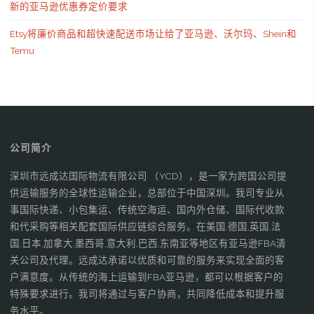
新的亚马逊优惠券定价要求
Etsy将廉价商品和超快速配送市场让给了亚马逊、沃尔玛、Shein和
Temu
公司简介
深圳市远成达国际物流有限公司 （YCD），是一家为跨国公司提
供运输服务的全球性运输企业，总部位于中国深圳。我司专业从
事国际快递、小包集运、传统空海运、国内外仓储、国际代收款
和代采购等相关配套国际供应链综合服务。在美国,德国,英国,法
国,日本,加拿大,墨西哥,意大利,巴西,东南亚等地区有亚马逊FBA清
关公司及代理。远成达承诺以优质和可靠的服务来实现全面的客
户满意度。从传统的海上运输到FBA亚马逊，都可以根据客户的
特殊要求进行。我司将通过与客户协商，共同降低成本和提升服
务水平。