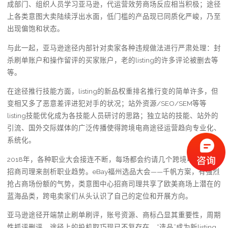
成部门、组织人员学习亚马逊，代运营效劳商场反应相当积极；途径
上各类意图大卖陆续浮出水面，低门槛的产品现已同质化严峻，乃至
出现偏饱和状态。
与此一起，亚马逊途径内部针对卖家各种违规做法进行严肃处理：封
杀刷单账户和操作留评的买家账户，老的listing的许多评论被删去等
等。
在途径推行技能方面，listing的新品权重排名推行变的简单许多，但
变相又多了恶意差评进犯对手的状况；站外资源/SEO/SEM等等
listing技能优化成为各技能人员研讨的思路；独立站的技能、站外的
引流、国外交际媒体的广泛传播使得跨境电商途径运营趋向专业化、
系统化。
2018年，各种职业大会接连不断，每场都会约请几个跨境电商途径
招商司理来剖析职业趋势。eBay福州选品大会——千帆方案，有强烈
抢占商场份额的气势，类意图中心招商司理共享了欧美商场上潜在的
蓝海品类，跨电卖家们从头认识了自己的定位和开展方向。
亚马逊途径开端禁止刷单刷评，账号资源、商标凸显其重要性，周期
性抓评删评，途径上的投机取巧现已不复存在。“选品”成为新listing