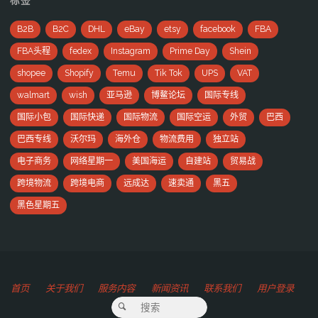
标签
B2B
B2C
DHL
eBay
etsy
facebook
FBA
FBA头程
fedex
Instagram
Prime Day
Shein
shopee
Shopify
Temu
Tik Tok
UPS
VAT
walmart
wish
亚马逊
博鳌论坛
国际专线
国际小包
国际快递
国际物流
国际空运
外贸
巴西
巴西专线
沃尔玛
海外仓
物流费用
独立站
电子商务
网络星期一
美国海运
自建站
贸易战
跨境物流
跨境电商
远成达
速卖通
黑五
黑色星期五
首页
关于我们
服务内容
新闻资讯
联系我们
用户登录
搜索：
搜索