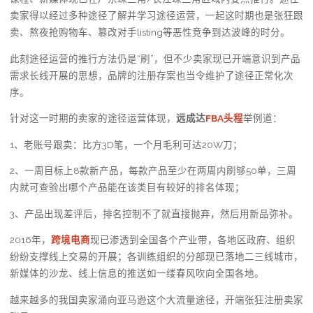
卖家得以经过多种途径了解并学习途径运营，一起这时期也是张狂跟
卖、熬夜抢购物车、篡改对手listing等恶性竞争到达波峰的时分。
此刻途径运营的推行方法仍是“刷”，但不少卖家现已开端意识到产品
需求长线开展的思想，品牌的注册存案也当令维护了途径正常化次
序。
针对这一时期的卖家的途径运营体现，
远成达
FBA头程
举例道：
1、老账号跟卖：比方3D笔，一个月毛利可达20W刀；
2、一周目标上8款新产品，每款产品至少在两周内刷够50单，三周
内就可查验出哪个产品能在该类目有较好的排名体现；
3、产品出现差评后，排名控制不了就直接抛弃，然后用新品弥补。
2016年，
跨境电商
现已渗透到全国各个产业带，各地区政府、组织
纷纷支撑线上交易的开展；各训练组织的分部现已落地二三线城市，
新媒体的沙龙、线上信息的推送如一缕春风吹向全国各地。
越来越多的我国卖家涌向亚马逊这个大流量途径，开端张狂注册卖家