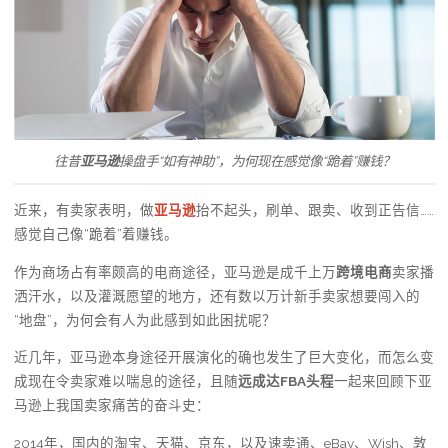
往昔
亚马逊
操盘手“如有神助”，为何现在感觉像“跪着”赚钱？
近来，有卖家表明，做
亚马逊
抬不起头，刷单、跟卖、收到正告信……
感觉自己像“跪着”着赚钱。
作为商场占有率颇高的电商途径，亚马逊是成千上万
跨境电商
卖家播
洒汗水，以及灌溉愿望的地方，还有数以万计新手卖家想要闯入的
“地盘”，为何会有人为此感到如此困扰呢？
近几年，亚马逊本身途径开展演化的确也发生了巨大变化，而怎么变
成现在令卖家难以喘息的途径，且随
远成达FBA头程
一起来回顾下亚
马逊上我国卖家痛苦的奋斗史：
2014年，国内的淘宝、天猫、京东，以及速卖通、eBay、Wish、敦