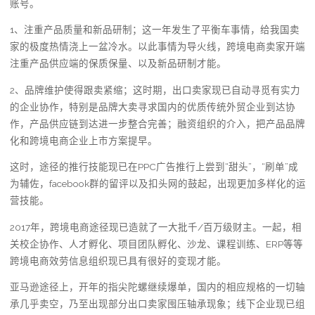
账号。
1、注重产品质量和新品研制；这一年发生了平衡车事情，给我国卖
家的极度热情浇上一盆冷水。以此事情为导火线，跨境电商卖家开端
注重产品供应端的保质保量、以及新品研制才能。
2、品牌维护使得跟卖紧缩；这时期，出口卖家现已自动寻觅有实力
的企业协作，特别是品牌大卖寻求国内的优质传统外贸企业到达协
作，产品供应链到达进一步整合完善；融资组织的介入，把产品品牌
化和跨境电商企业上市方案提早。
这时，途径的推行技能现已在PPC广告推行上尝到“甜头”，“刷单”成
为辅佐，facebook群的留评以及扣头网的鼓起，出现更加多样化的运
营技能。
2017年，跨境电商途径现已造就了一大批千/百万级财主。一起，相
关校企协作、人才孵化、项目团队孵化、沙龙、课程训练、ERP等等
跨境电商效劳信息组织现已具有很好的变现才能。
亚马逊途径上，开年的指尖陀螺继续爆单，国内的相应规格的一切轴
承几乎卖空，乃至出现部分出口卖家囤压轴承现象；线下企业现已组