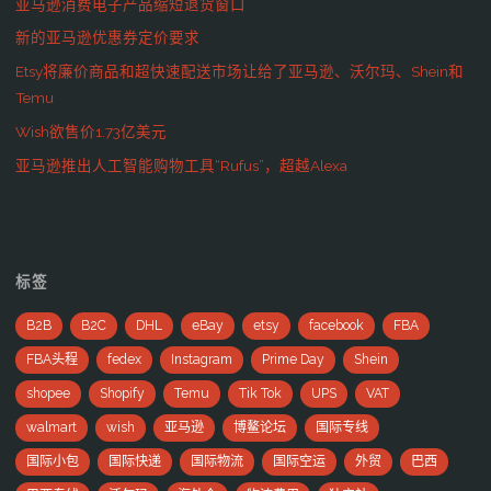
亚马逊消费电子产品缩短退货窗口
新的亚马逊优惠券定价要求
Etsy将廉价商品和超快速配送市场让给了亚马逊、沃尔玛、Shein和
Temu
Wish欲售价1.73亿美元
亚马逊推出人工智能购物工具“Rufus”，超越Alexa
标签
B2B
B2C
DHL
eBay
etsy
facebook
FBA
FBA头程
fedex
Instagram
Prime Day
Shein
shopee
Shopify
Temu
Tik Tok
UPS
VAT
walmart
wish
亚马逊
博鳌论坛
国际专线
国际小包
国际快递
国际物流
国际空运
外贸
巴西