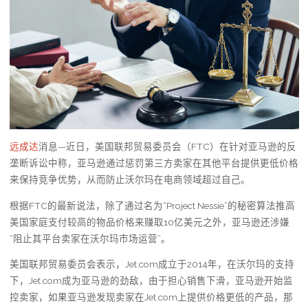
远成达
消息—近日，美国联邦贸易委员会（FTC）在针对亚马逊的反
垄断诉讼中称，亚马逊通过惩罚第三方卖家在其他平台提供更低价格
来保持竞争优势，从而防止沃尔玛在电商领域超过自己。
根据FTC的最新说法，除了通过名为“Project Nessie”的秘密算法推高
美国家庭支付较高的物品价格来赚取10亿美元之外，亚马逊还涉嫌
“阻止其平台卖家在沃尔玛市场运营”。
美国联邦贸易委员会表示，Jet.com成立于2014年，在沃尔玛的支持
下，Jet.com成为亚马逊的劲敌，由于担心销售下滑，亚马逊开始监
控卖家，如果亚马逊发现卖家在Jet.com上提供价格更低的产品，那