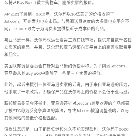
么将从Buy Box（黄金购物车）删除卖家的报价。
AMZ123了解到，2016年，沃尔玛以30亿美元的价格收购了
Jet.com，开始发力电商市场。与强调送货速度的大多数电商平台不
同，Jet.com致力于为消费者提供接近于成本价的商品。
与亚马逊一样，沃尔玛也运营着第三方在线市场，提供来自数千名独
立卖家的商品。并且，沃尔玛和亚马逊都向其平台上的商家收取费用
和佣金。
美国联邦贸易委员会在针对亚马逊的诉讼中称，为了削弱Jet.com，
亚马逊从其Buy Box中删除了一些第三方卖家的报价。
此外，起诉书援引一位亚马逊卖家的话说，由于来自亚马逊的压力，
他采取了一项政策，即确保产品在沃尔玛上的价格不会低于亚马逊。
联邦贸易委员会还指出，亚马逊还针对Jet.com最受欢迎的产品部署
了被FTC称为反竞争算法的算法，导致Jet.com被迫调整战略，以与
其他网站的最低价格相匹配。
值得注意的是，由于销售低迷和久久不能实现盈利，沃尔玛于2020