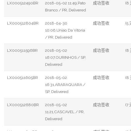
LX000512490BR
2018-05-02 11:49,Pato
成功签收
(8
Branco / PR, Delivered
LX000512804BR
2018-04-30
成功签收
(5 
10:06,Uniao Da Vitoria
/ PR, Delivered
LX000511596BR
2018-05-02
成功签收
(8
16:07,OURINHOS / SP,
Delivered
LX000511605BR
2018-05-02
成功签收
(8
16:31,ARARAQUARA /
SP, Delivered
LX000512680BR
2018-05-02
成功签收
(7 
11:21,CASCAVEL / PR,
Delivered