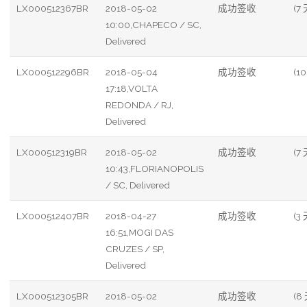
LX000512367BR
2018-05-02
成功签收
(7 
10:00,CHAPECO / SC,
Delivered
LX000512296BR
2018-05-04
成功签收
(10
17:18,VOLTA
REDONDA / RJ,
Delivered
LX000512319BR
2018-05-02
成功签收
(7 
10:43,FLORIANOPOLIS
/ SC, Delivered
LX000512407BR
2018-04-27
成功签收
(3 
16:51,MOGI DAS
CRUZES / SP,
Delivered
LX000512305BR
2018-05-02
成功签收
(8