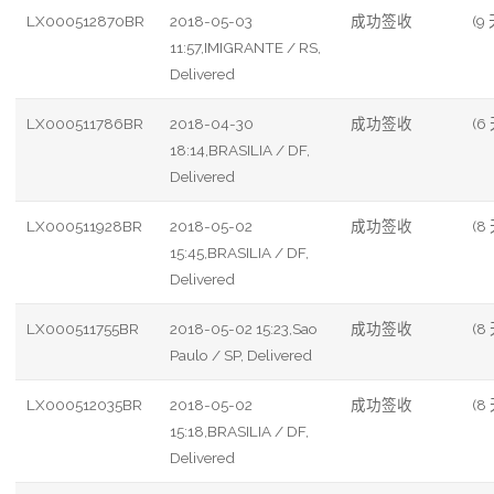
LX000512870BR
2018-05-03
成功签收
(9 
11:57,IMIGRANTE / RS,
Delivered
LX000511786BR
2018-04-30
成功签收
(6
18:14,BRASILIA / DF,
Delivered
LX000511928BR
2018-05-02
成功签收
(8
15:45,BRASILIA / DF,
Delivered
LX000511755BR
2018-05-02 15:23,Sao
成功签收
(8
Paulo / SP, Delivered
LX000512035BR
2018-05-02
成功签收
(8
15:18,BRASILIA / DF,
Delivered