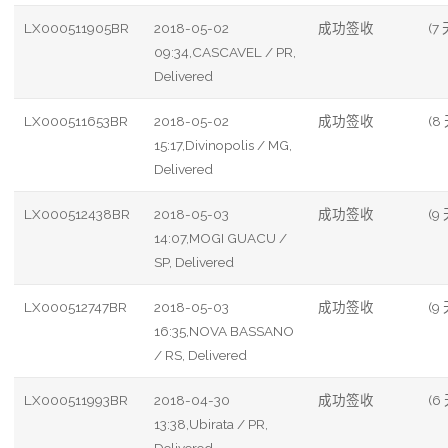
LX000511905BR
2018-05-02
成功签收
(7 
09:34,CASCAVEL / PR,
Delivered
LX000511653BR
2018-05-02
成功签收
(8
15:17,Divinopolis / MG,
Delivered
LX000512438BR
2018-05-03
成功签收
(9 
14:07,MOGI GUACU /
SP, Delivered
LX000512747BR
2018-05-03
成功签收
(9 
16:35,NOVA BASSANO
/ RS, Delivered
LX000511993BR
2018-04-30
成功签收
(6
13:38,Ubirata / PR,