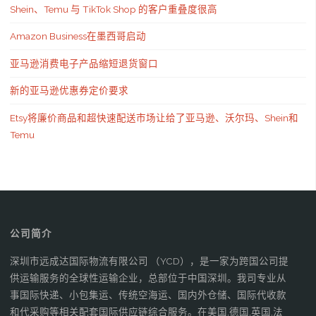
Shein、Temu 与 TikTok Shop 的客户重叠度很高
Amazon Business在墨西哥启动
亚马逊消费电子产品缩短退货窗口
新的亚马逊优惠券定价要求
Etsy将廉价商品和超快速配送市场让给了亚马逊、沃尔玛、Shein和
Temu
公司简介
深圳市远成达国际物流有限公司 （YCD），是一家为跨国公司提
供运输服务的全球性运输企业，总部位于中国深圳。我司专业从
事国际快递、小包集运、传统空海运、国内外仓储、国际代收款
和代采购等相关配套国际供应链综合服务。在美国,德国,英国,法