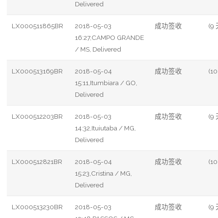
Delivered
LX000511865BR
2018-05-03
成功签收
(9 
16:27,CAMPO GRANDE
/ MS, Delivered
LX000513169BR
2018-05-04
成功签收
(10
15:11,Itumbiara / GO,
Delivered
LX000512203BR
2018-05-03
成功签收
(9 
14:32,Ituiutaba / MG,
Delivered
LX000512821BR
2018-05-04
成功签收
(10
15:23,Cristina / MG,
Delivered
LX000513230BR
2018-05-03
成功签收
(9 