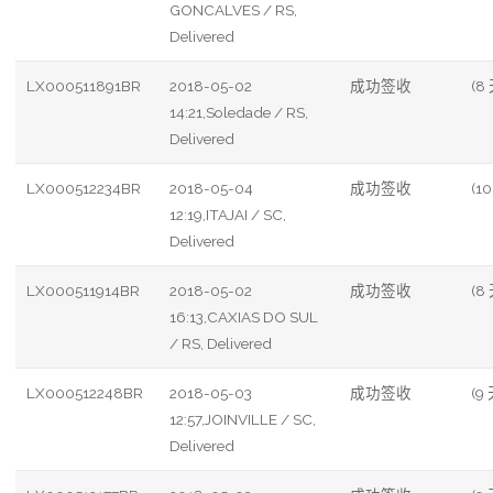
GONCALVES / RS,
Delivered
LX000511891BR
2018-05-02
成功签收
(8
14:21,Soledade / RS,
Delivered
LX000512234BR
2018-05-04
成功签收
(10
12:19,ITAJAI / SC,
Delivered
LX000511914BR
2018-05-02
成功签收
(8
16:13,CAXIAS DO SUL
/ RS, Delivered
LX000512248BR
2018-05-03
成功签收
(9 
12:57,JOINVILLE / SC,
Delivered