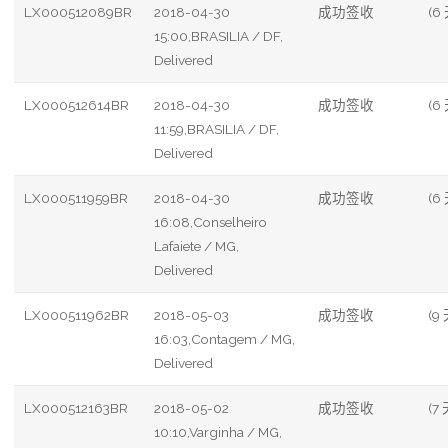
LX000512089BR
2018-04-30
成功签收
(6
15:00,BRASILIA / DF,
Delivered
LX000512614BR
2018-04-30
成功签收
(6
11:59,BRASILIA / DF,
Delivered
LX000511959BR
2018-04-30
成功签收
(6
16:08,Conselheiro
Lafaiete / MG,
Delivered
LX000511962BR
2018-05-03
成功签收
(9 
16:03,Contagem / MG,
Delivered
LX000512163BR
2018-05-02
成功签收
(7 
10:10,Varginha / MG,