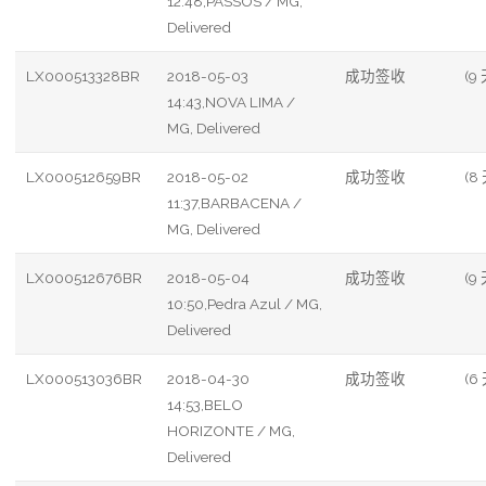
12:48,PASSOS / MG,
Delivered
LX000513328BR
2018-05-03
成功签收
(9 
14:43,NOVA LIMA /
MG, Delivered
LX000512659BR
2018-05-02
成功签收
(8
11:37,BARBACENA /
MG, Delivered
LX000512676BR
2018-05-04
成功签收
(9 
10:50,Pedra Azul / MG,
Delivered
LX000513036BR
2018-04-30
成功签收
(6
14:53,BELO
HORIZONTE / MG,
Delivered