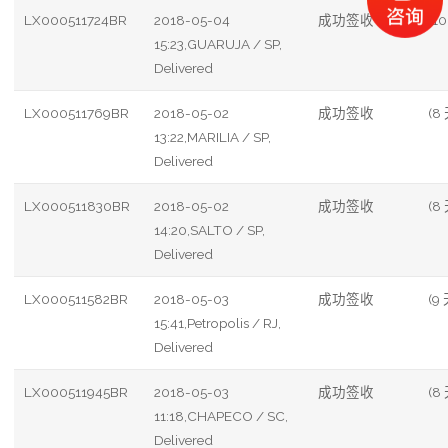
LX000511724BR
2018-05-04
成功签收
(10
15:23,GUARUJA / SP,
Delivered
LX000511769BR
2018-05-02
成功签收
(8
13:22,MARILIA / SP,
Delivered
LX000511830BR
2018-05-02
成功签收
(8
14:20,SALTO / SP,
Delivered
LX000511582BR
2018-05-03
成功签收
(9 
15:41,Petropolis / RJ,
Delivered
LX000511945BR
2018-05-03
成功签收
(8
11:18,CHAPECO / SC,
Delivered