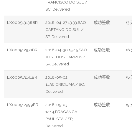
FRANCISCO DO SUL /
SC, Delivered
LX000513138BR
2018-04-27 13:33,SAO
成功签收
(3 
CAETANO DO SUL /
SP, Delivered
LX000512971BR
2018-04-30 15:45,SAO
成功签收
(6
JOSE DOS CAMPOS /
SP, Delivered
LX000513141BR
2018-05-02
成功签收
(8
11:36,CRICIUMA / SC,
Delivered
LX000512999BR
2018-05-03
成功签收
(9 
12:14,BRAGANCA
PAULISTA / SP,
Delivered