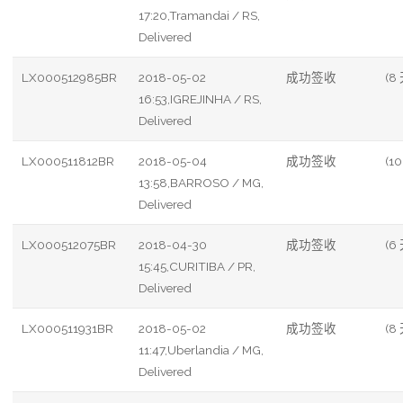
17:20,Tramandai / RS,
Delivered
LX000512985BR
2018-05-02
成功签收
(8
16:53,IGREJINHA / RS,
Delivered
LX000511812BR
2018-05-04
成功签收
(10
13:58,BARROSO / MG,
Delivered
LX000512075BR
2018-04-30
成功签收
(6
15:45,CURITIBA / PR,
Delivered
LX000511931BR
2018-05-02
成功签收
(8
11:47,Uberlandia / MG,
Delivered