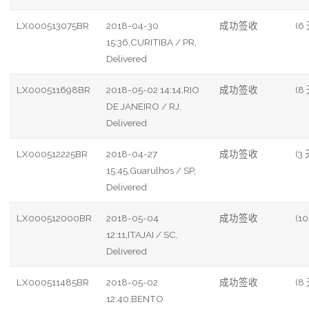
LX000513075BR
2018-04-30
成功签收
(6
15:36,CURITIBA / PR,
Delivered
LX000511698BR
2018-05-02 14:14,RIO
成功签收
(8
DE JANEIRO / RJ,
Delivered
LX000512225BR
2018-04-27
成功签收
(3 
15:45,Guarulhos / SP,
Delivered
LX000512000BR
2018-05-04
成功签收
(10
12:11,ITAJAI / SC,
Delivered
LX000511485BR
2018-05-02
成功签收
(8
12:40,BENTO