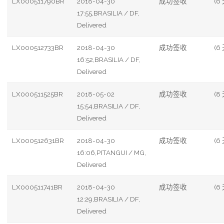
LX000511790BR
2018-04-30
成功签收
(6
17:55,BRASILIA / DF,
Delivered
LX000512733BR
2018-04-30
成功签收
(6
16:52,BRASILIA / DF,
Delivered
LX000511525BR
2018-05-02
成功签收
(8
15:54,BRASILIA / DF,
Delivered
LX000512631BR
2018-04-30
成功签收
(6
16:06,PITANGUI / MG,
Delivered
LX000511741BR
2018-04-30
成功签收
(6
12:29,BRASILIA / DF,
Delivered