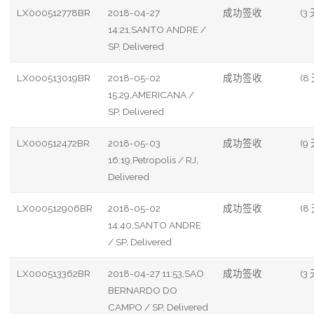
LX000512778BR
2018-04-27
成功签收
(3 
14:21,SANTO ANDRE /
SP, Delivered
LX000513019BR
2018-05-02
成功签收
(8
15:29,AMERICANA /
SP, Delivered
LX000512472BR
2018-05-03
成功签收
(9 
16:19,Petropolis / RJ,
Delivered
LX000512906BR
2018-05-02
成功签收
(8
14:40,SANTO ANDRE
/ SP, Delivered
LX000513362BR
2018-04-27 11:53,SAO
成功签收
(3 
BERNARDO DO
CAMPO / SP, Delivered