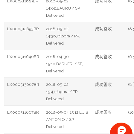
LX000511619BR
2018-05-02
成功签收
(8
14:02,BAURU / SP,
Delivered
LX000512693BR
2018-05-02
成功签收
(8
14:36,Ibipora / PR,
Delivered
LX000511640BR
2018-04-30
成功签收
(6
15:10,BARUERI / SP,
Delivered
LX000513067BR
2018-05-02
成功签收
(8
15:47,Japura / PR,
Delivered
LX000511667BR
2018-05-04 15:12,LUIS
成功签收
(10
ANTONIO / SP,
Delivered