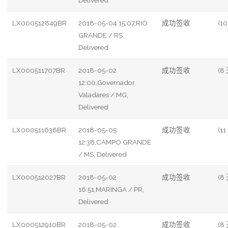
Delivered
LX000512849BR
2018-05-04 15:07,RIO
成功签收
(10
GRANDE / RS,
Delivered
LX000511707BR
2018-05-02
成功签收
(8
12:00,Governador
Valadares / MG,
Delivered
LX000511636BR
2018-05-05
成功签收
(11
12:38,CAMPO GRANDE
/ MS, Delivered
LX000512027BR
2018-05-02
成功签收
(8
16:51,MARINGA / PR,
Delivered
LX000512910BR
2018-05-02
成功签收
(8