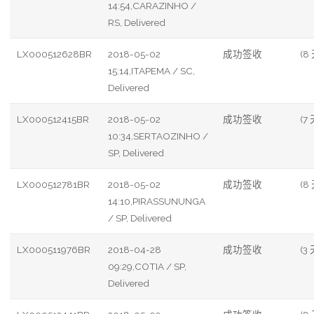
14:54,CARAZINHO /
RS, Delivered
LX000512628BR
2018-05-02
成功签收
(8
15:14,ITAPEMA / SC,
Delivered
LX000512415BR
2018-05-02
成功签收
(7 
10:34,SERTAOZINHO /
SP, Delivered
LX000512781BR
2018-05-02
成功签收
(8
14:10,PIRASSUNUNGA
/ SP, Delivered
LX000511976BR
2018-04-28
成功签收
(3 
09:29,COTIA / SP,
Delivered