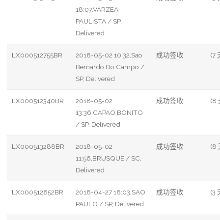
18:07,VARZEA
PAULISTA / SP,
Delivered
LX000512755BR
2018-05-02 10:32,Sao
成功签收
(7 
Bernardo Do Campo /
SP, Delivered
LX000512340BR
2018-05-02
成功签收
(8
13:36,CAPAO BONITO
/ SP, Delivered
LX000513288BR
2018-05-02
成功签收
(8
11:56,BRUSQUE / SC,
Delivered
LX000512852BR
2018-04-27 18:03,SAO
成功签收
(3 
PAULO / SP, Delivered