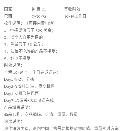
国家 包 裹 (g) 签收时效
巴西 0-30KG 10-15工作日
操作说明：（可接内置电池）
1，申报货值低于 500 美金；
2，以个人自用为目的；
3，重量低于 30 公斤；
4，法律不允许的产品不接受；
5，纯电不接受。
时效说明：
全程 10-15 个工作日完成送达：
Day1 收货、分拣
Day2-3 安排过港，货交机场
Day4 安排飞往巴西
Day7-15 清关+末端派送完成
产品填写说明：
商品名称、商品编码、价值、重量、数量。
退运说明：
退件销毁免费，退回中国价格需要根据货物价值、重量实时咨询