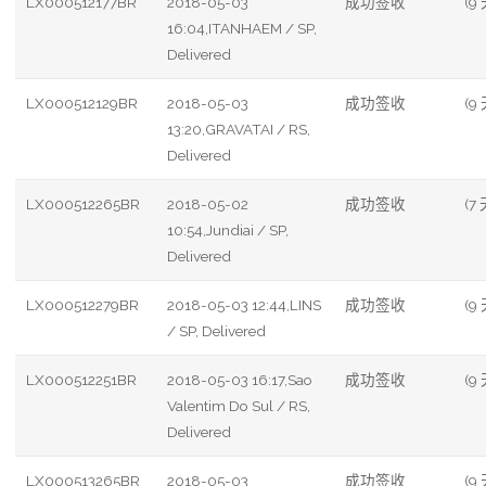
LX000512177BR
2018-05-03
成功签收
(9 
16:04,ITANHAEM / SP,
Delivered
LX000512129BR
2018-05-03
成功签收
(9 
13:20,GRAVATAI / RS,
Delivered
LX000512265BR
2018-05-02
成功签收
(7 
10:54,Jundiai / SP,
Delivered
LX000512279BR
2018-05-03 12:44,LINS
成功签收
(9 
/ SP, Delivered
LX000512251BR
2018-05-03 16:17,Sao
成功签收
(9 
Valentim Do Sul / RS,
Delivered
LX000513265BR
2018-05-03
成功签收
(9 