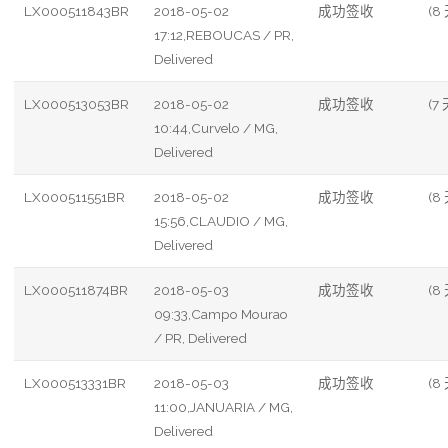
LX000511843BR
2018-05-02
成功签收
(8
17:12,REBOUCAS / PR,
Delivered
LX000513053BR
2018-05-02
成功签收
(7 
10:44,Curvelo / MG,
Delivered
LX000511551BR
2018-05-02
成功签收
(8
15:56,CLAUDIO / MG,
Delivered
LX000511874BR
2018-05-03
成功签收
(8
09:33,Campo Mourao
/ PR, Delivered
LX000513331BR
2018-05-03
成功签收
(8
11:00,JANUARIA / MG,
Delivered