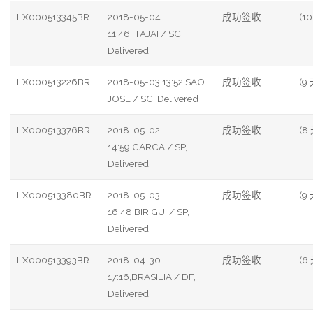
LX000513345BR
2018-05-04
成功签收
(10
11:46,ITAJAI / SC,
Delivered
LX000513226BR
2018-05-03 13:52,SAO
成功签收
(9 
JOSE / SC, Delivered
LX000513376BR
2018-05-02
成功签收
(8
14:59,GARCA / SP,
Delivered
LX000513380BR
2018-05-03
成功签收
(9 
16:48,BIRIGUI / SP,
Delivered
LX000513393BR
2018-04-30
成功签收
(6
17:16,BRASILIA / DF,
Delivered