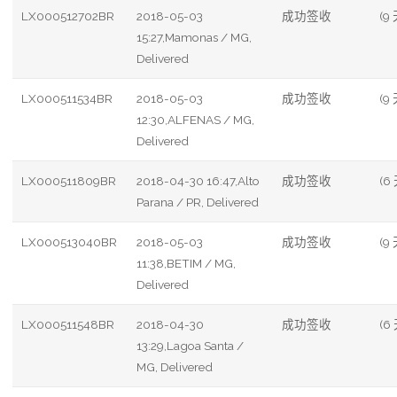
LX000512702BR
2018-05-03
成功签收
(9 
15:27,Mamonas / MG,
Delivered
LX000511534BR
2018-05-03
成功签收
(9 
12:30,ALFENAS / MG,
Delivered
LX000511809BR
2018-04-30 16:47,Alto
成功签收
(6
Parana / PR, Delivered
LX000513040BR
2018-05-03
成功签收
(9 
11:38,BETIM / MG,
Delivered
LX000511548BR
2018-04-30
成功签收
(6
13:29,Lagoa Santa /
MG, Delivered