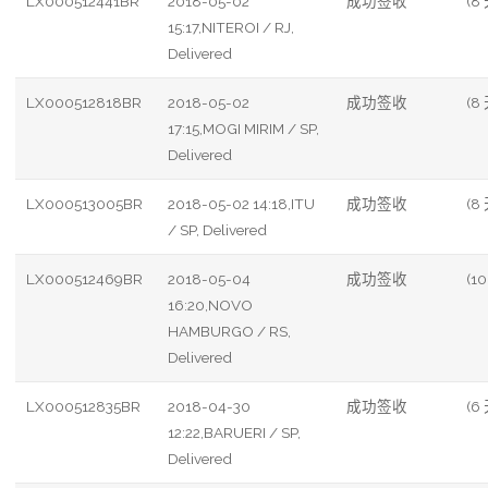
LX000512441BR
2018-05-02
成功签收
(8
15:17,NITEROI / RJ,
Delivered
LX000512818BR
2018-05-02
成功签收
(8
17:15,MOGI MIRIM / SP,
Delivered
LX000513005BR
2018-05-02 14:18,ITU
成功签收
(8
/ SP, Delivered
LX000512469BR
2018-05-04
成功签收
(10
16:20,NOVO
HAMBURGO / RS,
Delivered
LX000512835BR
2018-04-30
成功签收
(6
12:22,BARUERI / SP,
Delivered