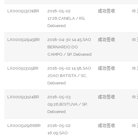
LX000513274BR
2018-05-02
成功签收
(8
17:26,CANELA / RS,
Delivered
LX000512945BR
2018-04-30 14:45,SAO
成功签收
(6
BERNARDO DO
CAMPO / SP, Delivered
LX000513115BR
2018-05-02 14:58,SAO
成功签收
(8
JOAO BATISTA / SC,
Delivered
LX000513124BR
2018-05-03
成功签收
(8
09:26,BOITUVA / SP,
Delivered
LX000512968BR
2018-05-02
成功签收
(8
16:09,SAO